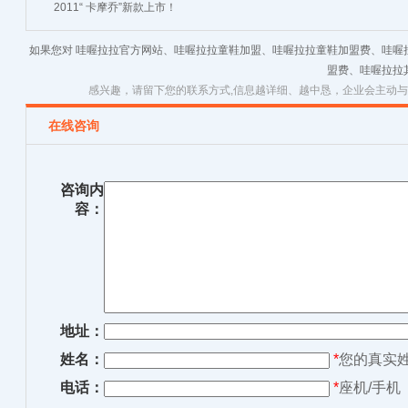
2011“ 卡摩乔”新款上市！
如果您对 哇喔拉拉官方网站、哇喔拉拉童鞋加盟、哇喔拉拉童鞋加盟费、哇喔
盟费、哇喔拉拉
感兴趣，请留下您的联系方式,信息越详细、越中恳，企业会主动
在线咨询
咨询内
容：
地址：
姓名：
*
您的真实
电话：
*
座机/手机