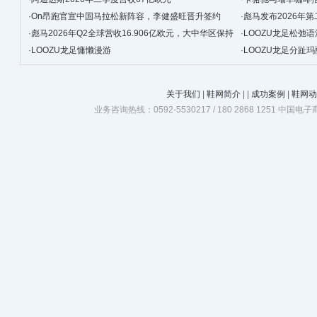
·
On昂跑官宣中国马拉松新阵容，李健盛旺晋升签约
·
彪马发布2026年
·
彪马2026年Q2全球营收16.906亿欧元，大中华区保持
·
LOOZU龙足松弛语
韧性增长
·
LOOZU龙足慵懒漫游
·
LOOZU龙足分趾
关于我们
|
鞋网简介
|
|
成功案例
|
鞋网动
业务咨询热线：0592-5530217 / 180 2868 1251 中国电子