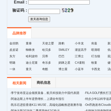
Email：
验证码：
品牌推荐
金丝鹞
童泰
天使之婴
路豹
小丰龙
肯嘉
新
皮皮诺
蜘蛛侠
哈贝多
SMILEY
灌篮高手
嗒滴嗒
依
东方
哈利波特
贝蒂
巴巴
江博士
叮当猫
屁
明璐
迪士尼童
奇乐多
妈咪之星
CA童鞋
牧童
健
一休
装
童天
奇酷
博士屋
小蓝羊
卡西龙
汤
商机信息
相关新闻
·
李宁发布亚运会领奖装备，航天科技助力中国代表团
·
FILA GOLF携
·
阿迪达斯上半年逆势增长，上调全年指引
法
·
特步少年以科学追
·
凯乐石进驻香港K11 MUSE，高端化战略推进港澳市场
生态
·
On昂跑发布Clou
·
阿迪达斯2026年二季度营收67亿欧元
·
卡骆驰与瑞幸咖啡