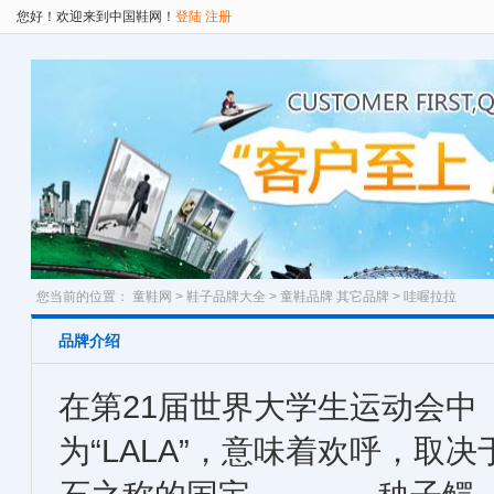
您好！欢迎来到中国鞋网！
登陆
注册
您当前的位置：
童鞋网
>
鞋子品牌大全
>
童鞋品牌
其它品牌
> 哇喔拉拉
品牌介绍
在第21届世界大学生运动会中
为“LALA”，意味着欢呼，取